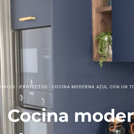
INICIO
-
PROYECTOS
-
COCINA MODERNA AZUL CON UN T
Cocina moder