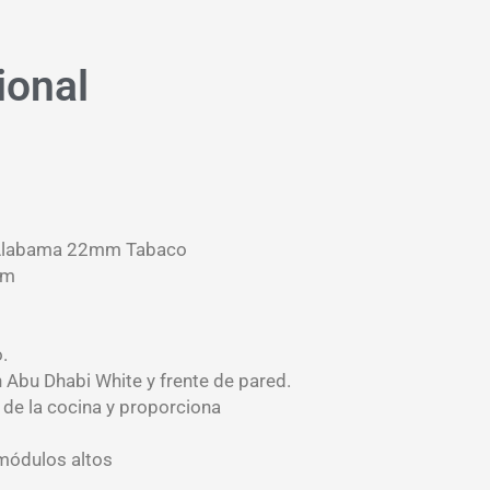
ional
Alabama 22mm Tabaco
mm
.
 Abu Dhabi White y frente de pared.
r de la cocina y proporciona
módulos altos