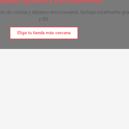
upuesto gratuito y sin compromiso
o de cocina y déjanos emocionarte. Incluye totalmente grati
y 3D.
Elige tu tienda más cercana