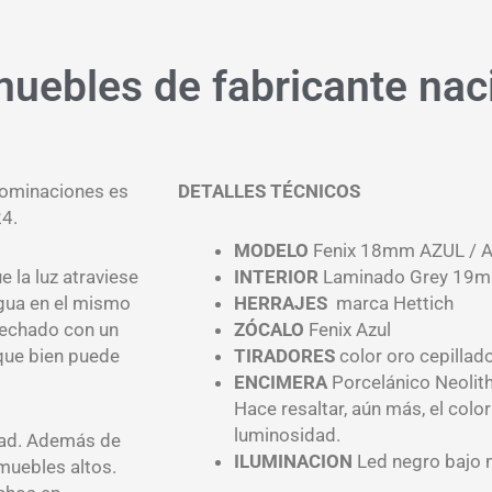
uebles de fabricante nac
enominaciones es
DETALLES TÉCNICOS
24.
MODELO
Fenix 18mm AZUL / 
 la luz atraviese
INTERIOR
Laminado Grey 19
agua en el mismo
HERRAJES
marca Hettich
ovechado con un
ZÓCALO
Fenix Azul
que bien puede
TIRADORES
color oro cepillado
ENCIMERA
Porcelánico Neolith
Hace resaltar, aún más, el colo
luminosidad.
idad. Además de
ILUMINACION
Led negro bajo 
 muebles altos.