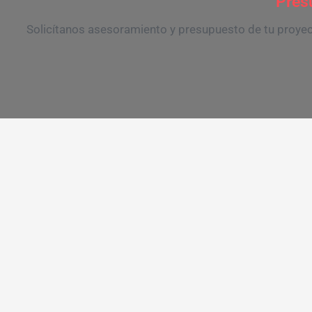
Pres
Solicítanos asesoramiento y presupuesto de tu proyect